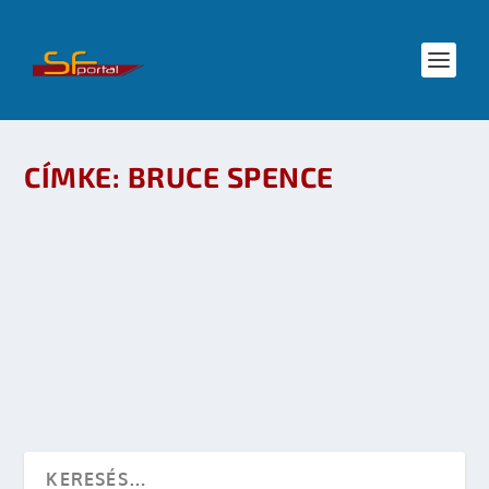
CÍMKE:
BRUCE SPENCE
SOROZATAJÁNLÓ: LEGEND OF THE SEEKER
készítette:
sheenard
|
febr 8, 2009
|
Díjak és pályázatok
,
Mozi - TV
,
TV
|
0
OLVASS TOVÁBB