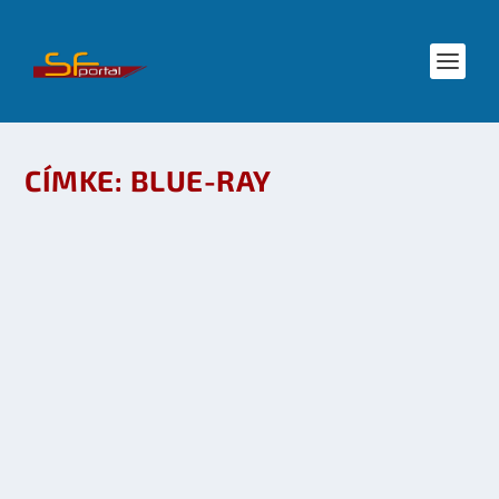
CÍMKE:
BLUE-RAY
ALIEN ANTOLÓGIA BLU-RAY RÉSZLETEK
készítette:
dzsejt
|
szept 8, 2010
|
Díjak és pályázatok
,
Mozi - TV
|
0
OLVASS TOVÁBB
JÖN A STAR WARS SAGA BLU-RAY