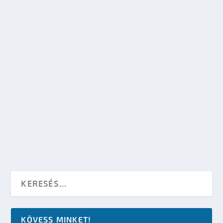
készítette:
dzsejt
|
ápr 19, 2010
|
Mozi
,
Mozi - TV
|
0
OLVASS TOVÁBB
STAR TREK – COMIC CON 2009 BLUE-RAY
TRAILER
készítette:
SFportal
|
júl 31, 2009
|
Mozi - TV
,
Star Trek
|
0
OLVASS TOVÁBB
KÖVESS MINKET!