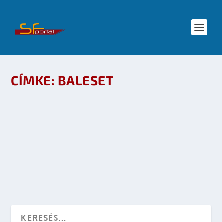
CÍMKE:
BALESET
A START UTÁN MEGSÉRÜLT AZ ENDEAVOUR
SZIGETELÉSE
készítette:
sheenard
|
júl 16, 2009
|
Események
|
0
OLVASS TOVÁBB