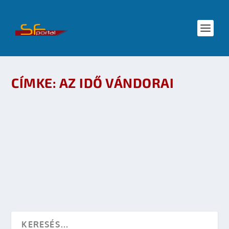
CÍMKE:
AZ IDŐ VÁNDORAI
NEMERE ISTVÁN IFJÚSÁGI SCI-FI SOROZATA
ISMÉT MEGJELENIK
készítette:
sheenard
|
nov 1, 2008
|
Irodalom
,
SF hírek
|
0
OLVASS TOVÁBB