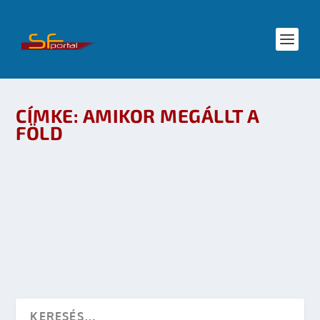
CÍMKE:
AMIKOR MEGÁLLT A
FÖLD
FILMKRITIKA: AMIKOR LEFAGY AZ AGY
készítette:
sheenard
|
dec 11, 2008
|
Mozi - TV
|
0
OLVASS TOVÁBB