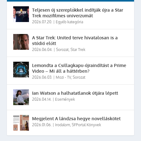
Teljesen új szereplőkkel indítják újra a Star
Trek mozifilmes univerzumát
2026.07.20.
|
Egyéb kategória
A Star Trek: United terve hivatalosan is a
stúdió előtt
2026.06.04.
|
Sorozat
,
Star Trek
Lemondta a Csillagkapu-újraindítást a Prime
Video – Mi áll a háttérben?
2026.06.03.
|
Mozi - TV
,
Sorozat
Ian Watson a halhatatlanok útjára lépett
2026.04.14.
|
Események
Megjelent A lándzsa hegye novelláskötet
2026.01.06.
|
Irodalom
,
SFPortal Könyvek