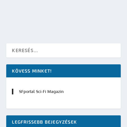
készítette:
SFportal
|
márc 28, 2011
|
Mozi
|
0
OLVASS TOVÁBB
KÖVESS MINKET!
SFportal Sci-Fi Magazin
LEGFRISSEBB BEJEGYZÉSEK