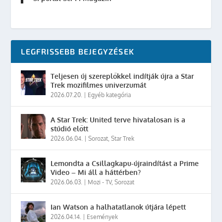
LEGFRISSEBB BEJEGYZÉSEK
Teljesen új szereplőkkel indítják újra a Star
Trek mozifilmes univerzumát
2026.07.20.
|
Egyéb kategória
A Star Trek: United terve hivatalosan is a
stúdió előtt
2026.06.04.
|
Sorozat
,
Star Trek
Lemondta a Csillagkapu-újraindítást a Prime
Video – Mi áll a háttérben?
2026.06.03.
|
Mozi - TV
,
Sorozat
Ian Watson a halhatatlanok útjára lépett
2026.04.14.
|
Események