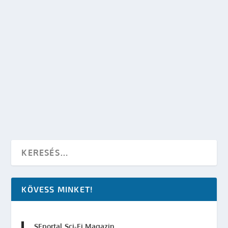
VÍRUSOS STAR TREK TRAILEREK
készítette:
SFportal
|
márc 23, 2013
|
Előzetes
,
Sci-Fi Filmek
,
Star
Trek
|
0
OLVASS TOVÁBB
KÖVESS MINKET!
SFportal Sci-Fi Magazin