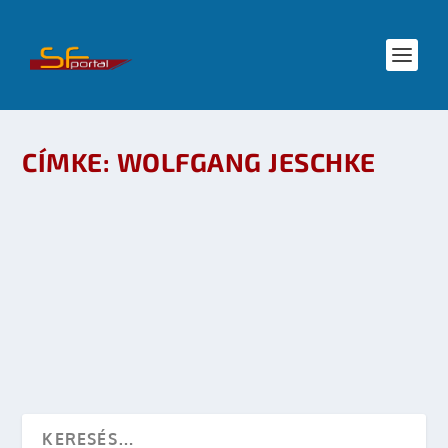
CÍMKE:
WOLFGANG JESCHKE
A GALAKTIKA FANTASZTIKUS KÖNYVEK ŐSZI
KÍNÁLATA
készítette:
sheenard
|
okt 5, 2008
|
Irodalom
|
0
OLVASS TOVÁBB