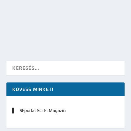
ÉLŐ TALÁLKOZÓ A SCI-FIVEL – XX. FEDCON, 4.
NAP
készítette:
Varsányi Martina
|
júl 3, 2011
|
Mozi
,
Star Trek
,
TV
|
0
OLVASS TOVÁBB
KÖVESS MINKET!
SFportal Sci-Fi Magazin