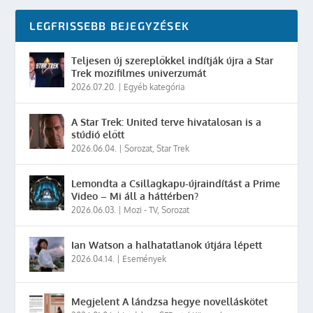
LEGFRISSEBB BEJEGYZÉSEK
Teljesen új szereplőkkel indítják újra a Star
Trek mozifilmes univerzumát
2026.07.20.
|
Egyéb kategória
A Star Trek: United terve hivatalosan is a
stúdió előtt
2026.06.04.
|
Sorozat
,
Star Trek
Lemondta a Csillagkapu-újraindítást a Prime
Video – Mi áll a háttérben?
2026.06.03.
|
Mozi - TV
,
Sorozat
Ian Watson a halhatatlanok útjára lépett
2026.04.14.
|
Események
Megjelent A lándzsa hegye novelláskötet