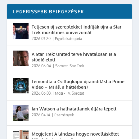
LEGFRISSEBB BEJEGYZÉSEK
Teljesen új szereplőkkel indítják újra a Star
Trek mozifilmes univerzumát
2026.07.20.
|
Egyéb kategória
A Star Trek: United terve hivatalosan is a
stúdió előtt
2026.06.04.
|
Sorozat
,
Star Trek
Lemondta a Csillagkapu-újraindítást a Prime
Video – Mi áll a háttérben?
2026.06.03.
|
Mozi - TV
,
Sorozat
Ian Watson a halhatatlanok útjára lépett
2026.04.14.
|
Események
Megjelent A lándzsa hegye novelláskötet