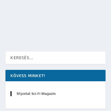
DIVERGENT – A BEAVATOTT INTERJÚ ÉS
RÉSZLET
készítette:
SFportal
|
márc 20, 2014
|
Sci-Fi Filmek
|
0
OLVASS TOVÁBB
KÖVESS MINKET!
SFportal Sci-Fi Magazin