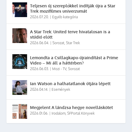
Teljesen új szereplőkkel indítják újra a Star
Trek mozifilmes univerzumát
2026.07.20.
|
Egyéb kategória
A Star Trek: United terve hivatalosan is a
stúdió előtt
2026.06.04.
|
Sorozat
,
Star Trek
Lemondta a Csillagkapu-újraindítást a Prime
Video – Mi áll a háttérben?
2026.06.03.
|
Mozi - TV
,
Sorozat
Ian Watson a halhatatlanok útjára lépett
2026.04.14.
|
Események
Megjelent A lándzsa hegye novelláskötet
2026.01.06.
|
Irodalom
,
SFPortal Könyvek