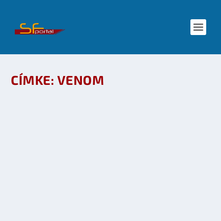
CÍMKE:
VENOM
ROBERTO ORCI RENDEZNÉ A STAR TREK 3-AT,
ALEX KURTZMAN PEDIG A VENOM FILMET
készítette:
SFportal
|
ápr 23, 2014
|
Sci-Fi Filmek
|
0