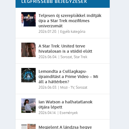
LEGFRISSEBB BEJEGYZÉSEK
Teljesen új szereplőkkel indítják
újra a Star Trek mozifilmes
univerzumát
2026.07.20.
|
Egyéb kategória
A Star Trek: United terve
hivatalosan is a stúdió előtt
2026.06.04.
|
Sorozat
,
Star Trek
Lemondta a Csillagkapu-
újraindítást a Prime Video – Mi
áll a háttérben?
2026.06.03.
|
Mozi - TV
,
Sorozat
Ian Watson a halhatatlanok
útjára lépett
2026.04.14.
|
Események
Megjelent A lándzsa hegye