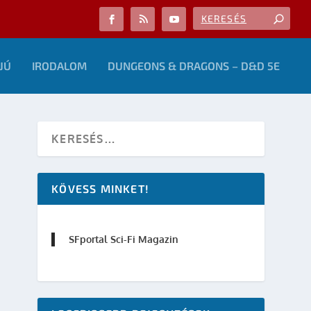
JÚ
IRODALOM
DUNGEONS & DRAGONS – D&D 5E
KÖVESS MINKET!
SFportal Sci-Fi Magazin