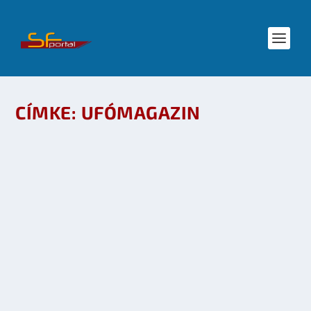
CÍMKE:
UFÓMAGAZIN
HUNGAROCON 2009 EREDMÉNYHIRDETÉSEK:
UFÓMAGAZIN, PREYER HUGO,
KÉPREGÉNYPÁLYÁZAT
készítette:
SFportal
|
júl 26, 2009
|
Díjak és pályázatok
,
Események
,
Irodalom
|
0
OLVASS TOVÁBB