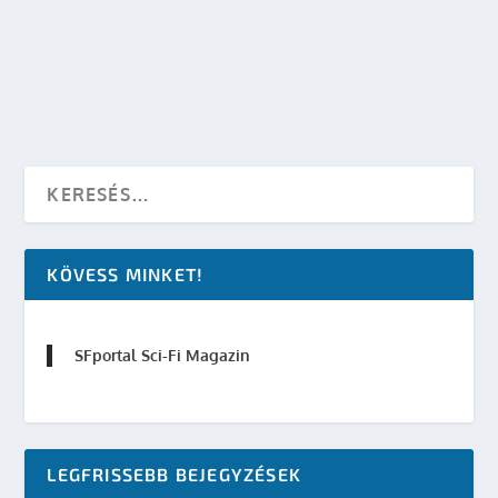
készítette:
SFportal
|
febr 1, 2011
|
Mozi
|
0
OLVASS TOVÁBB
KÖVESS MINKET!
SFportal Sci-Fi Magazin
LEGFRISSEBB BEJEGYZÉSEK