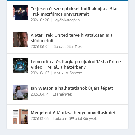
Teljesen új szereplőkkel indítják újra a Star
Trek mozifilmes univerzumát
2026.07.20.
|
Egyéb kategória
A Star Trek: United terve hivatalosan is a
stúdió előtt
2026.06.04.
|
Sorozat
,
Star Trek
Lemondta a Csillagkapu-újraindítást a Prime
Video – Mi áll a háttérben?
2026.06.03.
|
Mozi - TV
,
Sorozat
Ian Watson a halhatatlanok útjára lépett
2026.04.14.
|
Események
Megjelent A lándzsa hegye novelláskötet
2026.01.06.
|
Irodalom
,
SFPortal Könyvek