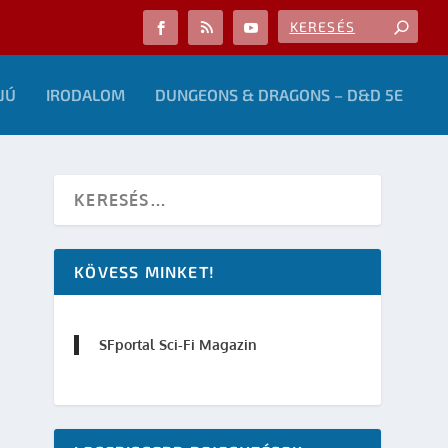
JÚ
IRODALOM
DUNGEONS & DRAGONS – D&D 5E
KÖVESS MINKET!
SFportal Sci-Fi Magazin