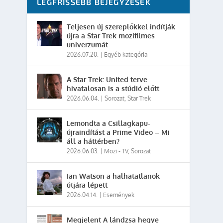
LEGFRISSEBB BEJEGYZÉSEK
Teljesen új szereplőkkel indítják
újra a Star Trek mozifilmes
univerzumát
2026.07.20.
|
Egyéb kategória
A Star Trek: United terve
hivatalosan is a stúdió előtt
2026.06.04.
|
Sorozat
,
Star Trek
Lemondta a Csillagkapu-
újraindítást a Prime Video – Mi
áll a háttérben?
2026.06.03.
|
Mozi - TV
,
Sorozat
Ian Watson a halhatatlanok
útjára lépett
2026.04.14.
|
Események
Megjelent A lándzsa hegye