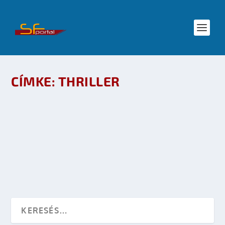
CÍMKE:
THRILLER
VAN EGY KIS BÖKKENŐ A HOLDON – APOLLO 18
készítette:
dzsejt
|
nov 26, 2010
|
Közösség
,
Mozi
,
Mozi - TV
|
0
OLVASS TOVÁBB