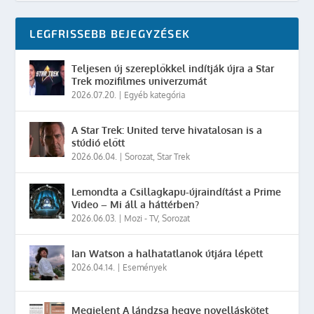
LEGFRISSEBB BEJEGYZÉSEK
Teljesen új szereplőkkel indítják újra a Star
Trek mozifilmes univerzumát
2026.07.20.
|
Egyéb kategória
A Star Trek: United terve hivatalosan is a
stúdió előtt
2026.06.04.
|
Sorozat
,
Star Trek
Lemondta a Csillagkapu-újraindítást a Prime
Video – Mi áll a háttérben?
2026.06.03.
|
Mozi - TV
,
Sorozat
Ian Watson a halhatatlanok útjára lépett
2026.04.14.
|
Események
Megjelent A lándzsa hegye novelláskötet