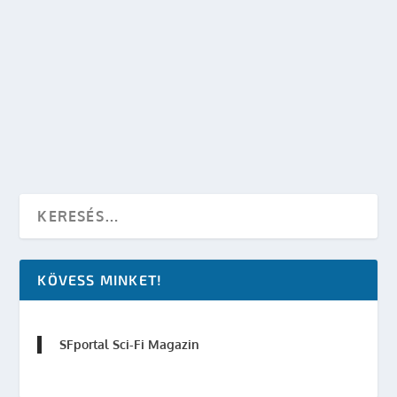
THE ZENOIDS – WILLIAM SHATNER ÉS
AMANDA TAPPING KÖZÖS WEBSOROZATBAN
készítette:
SFportal
|
febr 1, 2011
|
SF hírek
|
0
OLVASS TOVÁBB
KÖVESS MINKET!
SFportal Sci-Fi Magazin