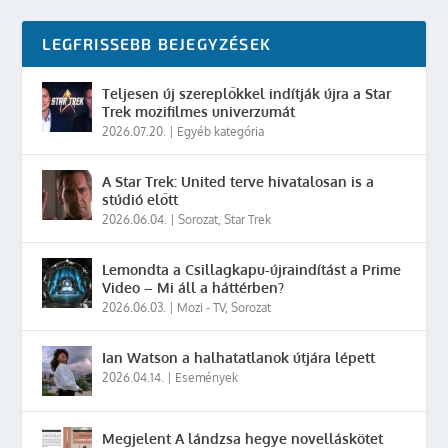
LEGFRISSEBB BEJEGYZÉSEK
Teljesen új szereplőkkel indítják újra a Star
Trek mozifilmes univerzumát
2026.07.20.
|
Egyéb kategória
A Star Trek: United terve hivatalosan is a
stúdió előtt
2026.06.04.
|
Sorozat
,
Star Trek
Lemondta a Csillagkapu-újraindítást a Prime
Video – Mi áll a háttérben?
2026.06.03.
|
Mozi - TV
,
Sorozat
Ian Watson a halhatatlanok útjára lépett
2026.04.14.
|
Események
Megjelent A lándzsa hegye novelláskötet