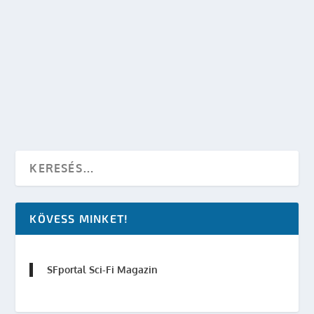
BOLDOG SZÜLETÉSNAPOT, SPOCK!
készítette:
dzsejt
|
márc 26, 2011
|
Mozi - TV
,
Star Trek
|
0
OLVASS TOVÁBB
KÖVESS MINKET!
SFportal Sci-Fi Magazin