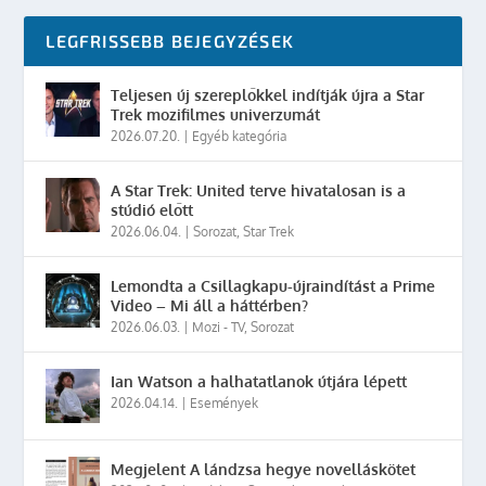
LEGFRISSEBB BEJEGYZÉSEK
Teljesen új szereplőkkel indítják újra a Star
Trek mozifilmes univerzumát
2026.07.20.
|
Egyéb kategória
A Star Trek: United terve hivatalosan is a
stúdió előtt
2026.06.04.
|
Sorozat
,
Star Trek
Lemondta a Csillagkapu-újraindítást a Prime
Video – Mi áll a háttérben?
2026.06.03.
|
Mozi - TV
,
Sorozat
Ian Watson a halhatatlanok útjára lépett
2026.04.14.
|
Események
Megjelent A lándzsa hegye novelláskötet