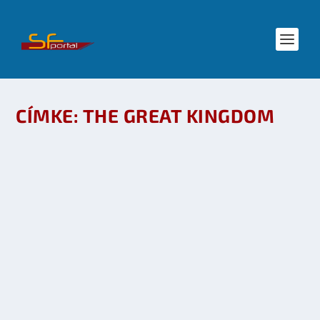
CÍMKE:
THE GREAT KINGDOM
AMI EGY REMEK JÁTÉKKÉNT INDULT, EGY
BIRODALOMMÁ FEJLŐDÖTT: