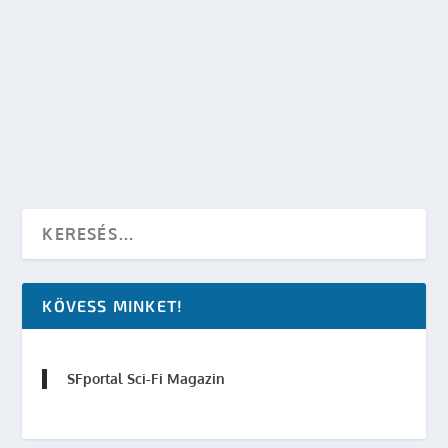
DOKUMENTUMFILM A DUNGEONS & DRAGONS
TÖRTÉNETÉRŐL
készítette:
SFportal
|
jan 29, 2014
|
Mozi
|
0
OLVASS TOVÁBB
KÖVESS MINKET!
SFportal Sci-Fi Magazin