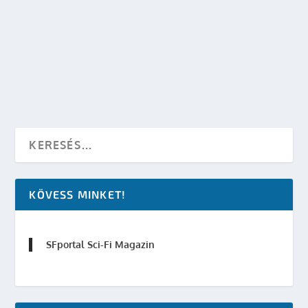
EXPANSE TÉVÉSOROZAT
készítette:
SFportal
|
ápr 12, 2014
|
TV
|
0
OLVASS TOVÁBB
KÖVESS MINKET!
SFportal Sci-Fi Magazin