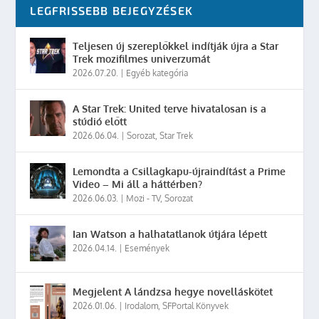
LEGFRISSEBB BEJEGYZÉSEK
Teljesen új szereplőkkel indítják újra a Star
Trek mozifilmes univerzumát
2026.07.20.
|
Egyéb kategória
A Star Trek: United terve hivatalosan is a
stúdió előtt
2026.06.04.
|
Sorozat
,
Star Trek
Lemondta a Csillagkapu-újraindítást a Prime
Video – Mi áll a háttérben?
2026.06.03.
|
Mozi - TV
,
Sorozat
Ian Watson a halhatatlanok útjára lépett
2026.04.14.
|
Események
Megjelent A lándzsa hegye novelláskötet
2026.01.06.
|
Irodalom
,
SFPortal Könyvek