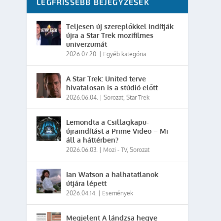
LEGFRISSEBB BEJEGYZÉSEK
Teljesen új szereplőkkel indítják
újra a Star Trek mozifilmes
univerzumát
2026.07.20.
|
Egyéb kategória
A Star Trek: United terve
hivatalosan is a stúdió előtt
2026.06.04.
|
Sorozat
,
Star Trek
Lemondta a Csillagkapu-
újraindítást a Prime Video – Mi
áll a háttérben?
2026.06.03.
|
Mozi - TV
,
Sorozat
Ian Watson a halhatatlanok
útjára lépett
2026.04.14.
|
Események
Megjelent A lándzsa hegye