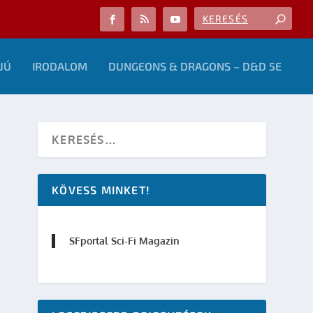
JÚ
IRODALOM
DUNGEONS & DRAGONS – D&D 5E
KÖVESS MINKET!
SFportal Sci-Fi Magazin