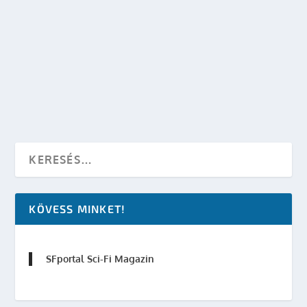
SCI-FIS KARÁCSONYFADÍSZEK LEGO-BÓL!
készítette:
SFportal
|
dec 18, 2013
|
Sci-Fi Filmek
,
Star Wars
,
TV
|
0
OLVASS TOVÁBB
KÖVESS MINKET!
SFportal Sci-Fi Magazin