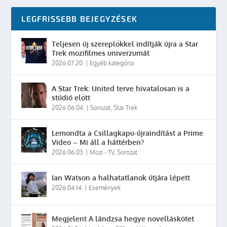
LEGFRISSEBB BEJEGYZÉSEK
Teljesen új szereplőkkel indítják újra a Star
Trek mozifilmes univerzumát
2026.07.20.
|
Egyéb kategória
A Star Trek: United terve hivatalosan is a
stúdió előtt
2026.06.04.
|
Sorozat
,
Star Trek
Lemondta a Csillagkapu-újraindítást a Prime
Video – Mi áll a háttérben?
2026.06.03.
|
Mozi - TV
,
Sorozat
Ian Watson a halhatatlanok útjára lépett
2026.04.14.
|
Események
Megjelent A lándzsa hegye novelláskötet