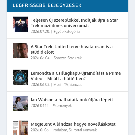
LEGFRISSEBB BEJEGYZÉSEK
Teljesen új szereplőkkel indítják újra a Star
Trek mozifilmes univerzumát
2026.07.20.
|
Egyéb kategória
A Star Trek: United terve hivatalosan is a
stúdió előtt
2026.06.04.
|
Sorozat
,
Star Trek
Lemondta a Csillagkapu-újraindítást a Prime
Video – Mi áll a háttérben?
2026.06.03.
|
Mozi - TV
,
Sorozat
Ian Watson a halhatatlanok útjára lépett
2026.04.14.
|
Események
Megjelent A lándzsa hegye novelláskötet
2026.01.06.
|
Irodalom
,
SFPortal Könyvek