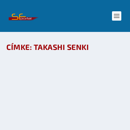
CÍMKE:
TAKASHI SENKI
HOGYAN IDEGESÍTSÜK ÍRÓTÁRSAINKAT? A
SÁTÁN ESZKÖZE A GMO? PASSZÍV-E A