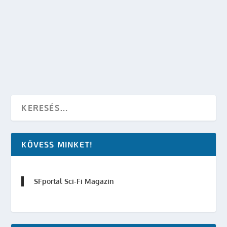
PASSZÍVHÁZ? – SFPORTAL MEETUP
készítette:
SFportal
|
máj 9, 2011
|
Események
|
0
OLVASS TOVÁBB
KÖVESS MINKET!
SFportal Sci-Fi Magazin