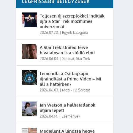
LEGFRISSEBB BEJEGYZÉSEK
Teljesen új szereplőkkel indítják
újra a Star Trek mozifilmes
univerzumát
2026.07.20.
|
Egyéb kategória
A Star Trek: United terve
hivatalosan is a stúdió előtt
2026.06.04.
|
Sorozat
,
Star Trek
Lemondta a Csillagkapu-
újraindítást a Prime Video – Mi
áll a háttérben?
2026.06.03.
|
Mozi - TV
,
Sorozat
Ian Watson a halhatatlanok
útjára lépett
2026.04.14.
|
Események
Megjelent A lándzsa hegye