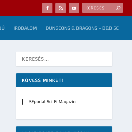
JÚ
IRODALOM
DUNGEONS & DRAGONS – D&D 5E
KÖVESS MINKET!
SFportal Sci-Fi Magazin