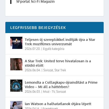
SFportal Sci-Fi Magazin
LEGFRISSEBB BEJEGYZÉSEK
Teljesen új szereplőkkel indítják újra a Star
Trek mozifilmes univerzumát
2026.07.20.
|
Egyéb kategória
A Star Trek: United terve hivatalosan is a
stúdió előtt
2026.06.04.
|
Sorozat
,
Star Trek
Lemondta a Csillagkapu-újraindítást a Prime
Video – Mi áll a háttérben?
2026.06.03.
|
Mozi - TV
,
Sorozat
Ian Watson a halhatatlanok útjára lépett
2026.04.14.
|
Események