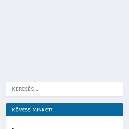
ZENE-KÉP KONCERT: STAR WARS, 1492, A
KARIB-TENGER KALÓZAI ÉS MÁS FILMZENÉK
készítette:
SFportal
|
szept 6, 2011
|
Események
|
0
OLVASS TOVÁBB
KÖVESS MINKET!