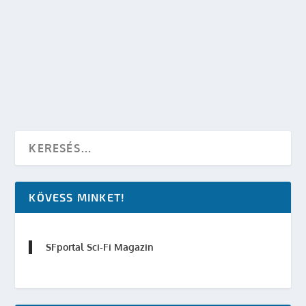
KEREKASZTALLAL
készítette:
SFportal
|
júl 12, 2011
|
Események
|
0
OLVASS TOVÁBB
KÖVESS MINKET!
SFportal Sci-Fi Magazin