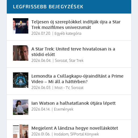
LEGFRISSEBB BEJEGYZÉSEK
Teljesen új szereplőkkel indítják újra a Star
Trek mozifilmes univerzumát
2026.07.20.
|
Egyéb kategória
A Star Trek: United terve hivatalosan is a
stúdió előtt
2026.06.04.
|
Sorozat
,
Star Trek
Lemondta a Csillagkapu-újraindítást a Prime
Video – Mi áll a háttérben?
2026.06.03.
|
Mozi - TV
,
Sorozat
Ian Watson a halhatatlanok útjára lépett
2026.04.14.
|
Események
Megjelent A lándzsa hegye novelláskötet
2026.01.06.
|
Irodalom
,
SFPortal Könyvek