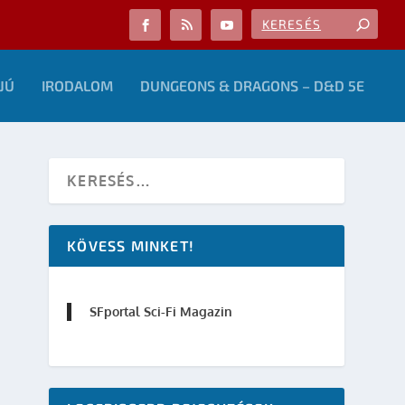
JÚ
IRODALOM
DUNGEONS & DRAGONS – D&D 5E
KÖVESS MINKET!
SFportal Sci-Fi Magazin