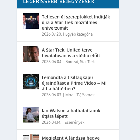
LEGFRISSEBB BEJEGYZÉSEK
Teljesen új szereplőkkel indítják
újra a Star Trek mozifilmes
univerzumát
2026.07.20.
|
Egyéb kategória
A Star Trek: United terve
hivatalosan is a stúdió előtt
2026.06.04.
|
Sorozat
,
Star Trek
Lemondta a Csillagkapu-
újraindítást a Prime Video – Mi
áll a háttérben?
2026.06.03.
|
Mozi - TV
,
Sorozat
Ian Watson a halhatatlanok
útjára lépett
2026.04.14.
|
Események
Megjelent A lándzsa hegye