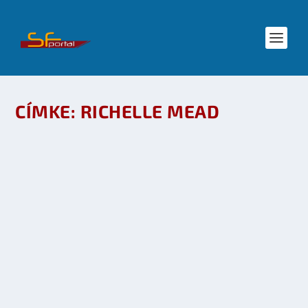
CÍMKE:
RICHELLE MEAD
RICHELLE MEAD: A SZUKKUBUSZ DALA –
RÉSZLET
készítette:
rhewa
|
ápr 11, 2012
|
Agave Könyvek
,
Irodalom
|
0
OLVASS TOVÁBB
RICHELLE MEAD KÖNYVBEMUTATÓ AZ ALLEE-
BAN