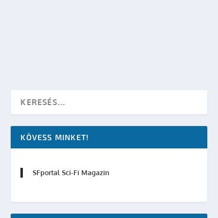
készítette:
rhewa
|
márc 19, 2012
|
Agave Könyvek
,
Irodalom
,
Megjelenés
|
0
OLVASS TOVÁBB
KÖVESS MINKET!
SFportal Sci-Fi Magazin