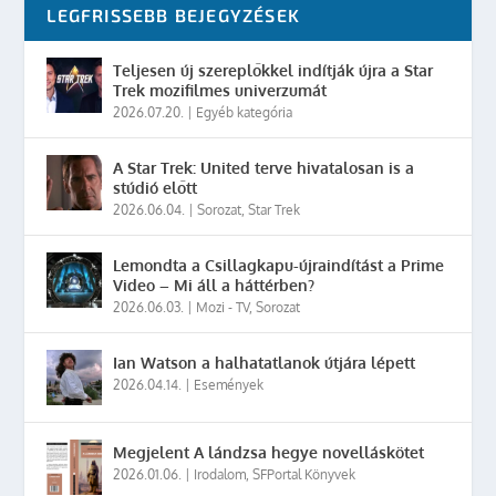
LEGFRISSEBB BEJEGYZÉSEK
Teljesen új szereplőkkel indítják újra a Star
Trek mozifilmes univerzumát
2026.07.20.
|
Egyéb kategória
A Star Trek: United terve hivatalosan is a
stúdió előtt
2026.06.04.
|
Sorozat
,
Star Trek
Lemondta a Csillagkapu-újraindítást a Prime
Video – Mi áll a háttérben?
2026.06.03.
|
Mozi - TV
,
Sorozat
Ian Watson a halhatatlanok útjára lépett
2026.04.14.
|
Események
Megjelent A lándzsa hegye novelláskötet
2026.01.06.
|
Irodalom
,
SFPortal Könyvek