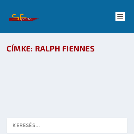
CÍMKE:
RALPH FIENNES
FILMKRITIKA: A TITÁNOK HARCA 3D
készítette:
sheenard
|
ápr 17, 2010
|
Mozi - TV
|
0
OLVASS TOVÁBB