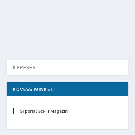
THE DARK KNIGHT RISES PLAKÁTOK
készítette:
SFportal
|
máj 23, 2012
|
Képregényfilmek
|
0
OLVASS TOVÁBB
KÖVESS MINKET!
SFportal Sci-Fi Magazin