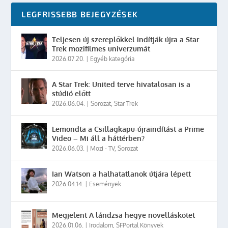
LEGFRISSEBB BEJEGYZÉSEK
Teljesen új szereplőkkel indítják újra a Star
Trek mozifilmes univerzumát
2026.07.20.
|
Egyéb kategória
A Star Trek: United terve hivatalosan is a
stúdió előtt
2026.06.04.
|
Sorozat
,
Star Trek
Lemondta a Csillagkapu-újraindítást a Prime
Video – Mi áll a háttérben?
2026.06.03.
|
Mozi - TV
,
Sorozat
Ian Watson a halhatatlanok útjára lépett
2026.04.14.
|
Események
Megjelent A lándzsa hegye novelláskötet
2026.01.06.
|
Irodalom
,
SFPortal Könyvek