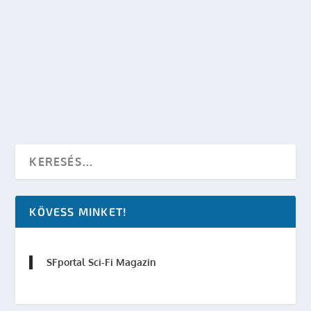
GUILLERMO DEL TORO MÁR DOLGOZIK A
PACIFIC RIM 2 FORGATÓKÖNYVÉN
készítette:
SFportal
|
jún 9, 2014
|
Sci-Fi Filmek
|
0
OLVASS TOVÁBB
KÖVESS MINKET!
SFportal Sci-Fi Magazin