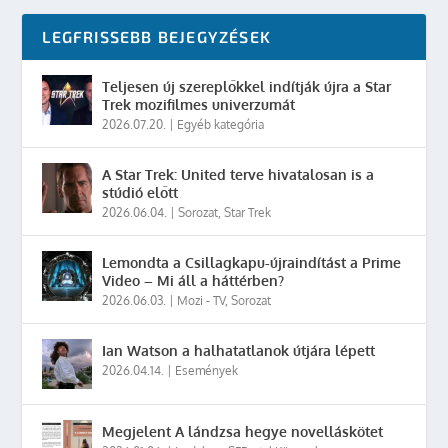
LEGFRISSEBB BEJEGYZÉSEK
Teljesen új szereplőkkel indítják újra a Star
Trek mozifilmes univerzumát
2026.07.20.
|
Egyéb kategória
A Star Trek: United terve hivatalosan is a
stúdió előtt
2026.06.04.
|
Sorozat
,
Star Trek
Lemondta a Csillagkapu-újraindítást a Prime
Video – Mi áll a háttérben?
2026.06.03.
|
Mozi - TV
,
Sorozat
Ian Watson a halhatatlanok útjára lépett
2026.04.14.
|
Események
Megjelent A lándzsa hegye novelláskötet