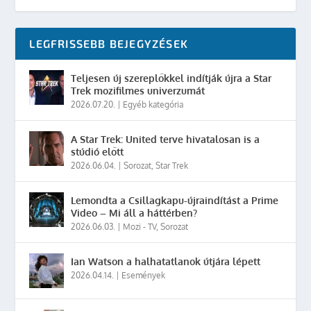
LEGFRISSEBB BEJEGYZÉSEK
Teljesen új szereplőkkel indítják újra a Star
Trek mozifilmes univerzumát
2026.07.20.
|
Egyéb kategória
A Star Trek: United terve hivatalosan is a
stúdió előtt
2026.06.04.
|
Sorozat
,
Star Trek
Lemondta a Csillagkapu-újraindítást a Prime
Video – Mi áll a háttérben?
2026.06.03.
|
Mozi - TV
,
Sorozat
Ian Watson a halhatatlanok útjára lépett
2026.04.14.
|
Események