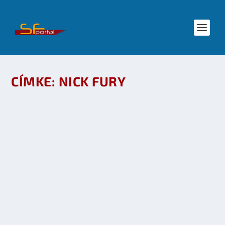
CÍMKE:
NICK FURY