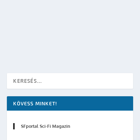
ÚJABB KÉT AVENGERS MOZIPLAKÁT
készítette:
SFportal
|
júl 25, 2011
|
Képregényfilmek
|
0
OLVASS TOVÁBB
KÖVESS MINKET!
SFportal Sci-Fi Magazin