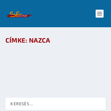
CÍMKE:
NAZCA
MEGSÉRÜLT EGY NAZCA-FIGURA
készítette:
sheenard
|
jan 21, 2009
|
Tudomány
|
0
OLVASS TOVÁBB