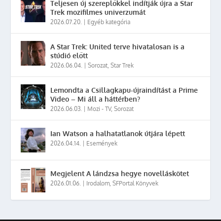
Teljesen új szereplőkkel indítják újra a Star
Trek mozifilmes univerzumát
2026.07.20.
|
Egyéb kategória
A Star Trek: United terve hivatalosan is a
stúdió előtt
2026.06.04.
|
Sorozat
,
Star Trek
Lemondta a Csillagkapu-újraindítást a Prime
Video – Mi áll a háttérben?
2026.06.03.
|
Mozi - TV
,
Sorozat
Ian Watson a halhatatlanok útjára lépett
2026.04.14.
|
Események
Megjelent A lándzsa hegye novelláskötet
2026.01.06.
|
Irodalom
,
SFPortal Könyvek