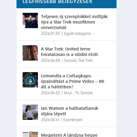
LEGFRISSEBB BEJEGYZÉSEK
Teljesen új szereplőkkel indítják
újra a Star Trek mozifilmes
univerzumát
2026.07.20.
|
Egyéb kategória
A Star Trek: United terve
hivatalosan is a stúdió előtt
2026.06.04.
|
Sorozat
,
Star Trek
Lemondta a Csillagkapu-
újraindítást a Prime Video – Mi
áll a háttérben?
2026.06.03.
|
Mozi - TV
,
Sorozat
Ian Watson a halhatatlanok
útjára lépett
2026.04.14.
|
Események
Megjelent A lándzsa hegye