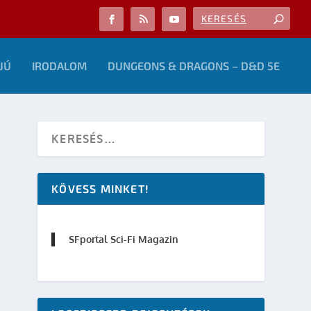
JÚ
IRODALOM
DUNGEONS & DRAGONS – D&D 5E
KÖVESS MINKET!
SFportal Sci-Fi Magazin