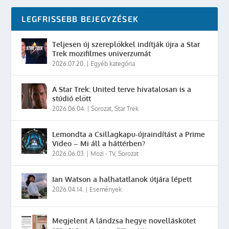
LEGFRISSEBB BEJEGYZÉSEK
Teljesen új szereplőkkel indítják újra a Star
Trek mozifilmes univerzumát
2026.07.20.
|
Egyéb kategória
A Star Trek: United terve hivatalosan is a
stúdió előtt
2026.06.04.
|
Sorozat
,
Star Trek
Lemondta a Csillagkapu-újraindítást a Prime
Video – Mi áll a háttérben?
2026.06.03.
|
Mozi - TV
,
Sorozat
Ian Watson a halhatatlanok útjára lépett
2026.04.14.
|
Események
Megjelent A lándzsa hegye novelláskötet