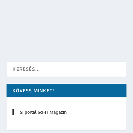
MENTÁLCSAVAR SZEREPJÁTÉK KLUB –
SZILVESZTERI MEGNYITÓ BULI
készítette:
SFportal
|
dec 30, 2010
|
Események
|
0
OLVASS TOVÁBB
KÖVESS MINKET!
SFportal Sci-Fi Magazin