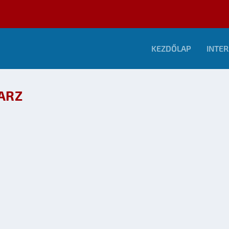
KEZDŐLAP
INTER
ARZ
RUÁRI SZÁMA!
mány
|
0