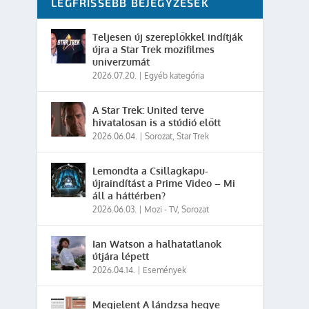
LEGFRISSEBB BEJEGYZÉSEK
Teljesen új szereplőkkel indítják
újra a Star Trek mozifilmes
univerzumát
2026.07.20.
|
Egyéb kategória
A Star Trek: United terve
hivatalosan is a stúdió előtt
2026.06.04.
|
Sorozat
,
Star Trek
Lemondta a Csillagkapu-
újraindítást a Prime Video – Mi
áll a háttérben?
2026.06.03.
|
Mozi - TV
,
Sorozat
Ian Watson a halhatatlanok
útjára lépett
2026.04.14.
|
Események
Megjelent A lándzsa hegye