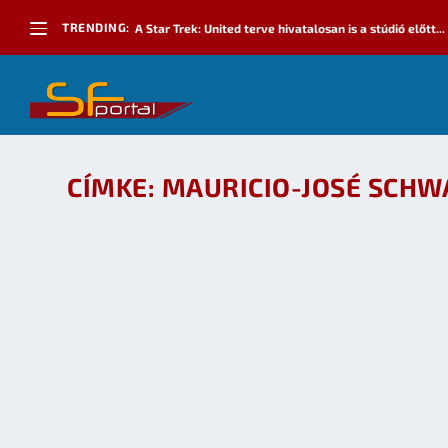
TRENDING:
A Star Trek: United terve hivatalosan is a stúdió előtt...
CÍMKE:
MAURICIO-JOSÉ SCHW
MEGJELENT A GALAKTIKA MAGAZIN 227., FEB
készítette:
Galaktika Magazin
|
febr 9, 2009
|
Irodalom
,
Játék
,
Tudo
OLVASS TOVÁBB