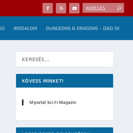
JÚ
IRODALOM
DUNGEONS & DRAGONS – D&D 5E
KÖVESS MINKET!
SFportal Sci-Fi Magazin