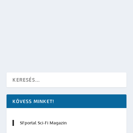
MEN IN BLACK 3 – EXKLUZÍV RÉSZLET
készítette:
Intercom
|
máj 12, 2012
|
Sci-Fi Filmek
|
0
OLVASS TOVÁBB
KÖVESS MINKET!
SFportal Sci-Fi Magazin