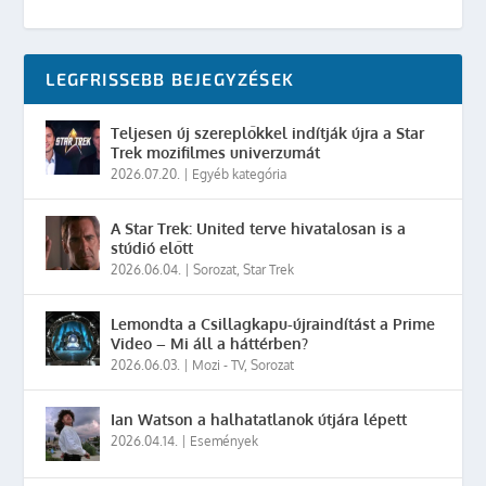
LEGFRISSEBB BEJEGYZÉSEK
Teljesen új szereplőkkel indítják újra a Star
Trek mozifilmes univerzumát
2026.07.20.
|
Egyéb kategória
A Star Trek: United terve hivatalosan is a
stúdió előtt
2026.06.04.
|
Sorozat
,
Star Trek
Lemondta a Csillagkapu-újraindítást a Prime
Video – Mi áll a háttérben?
2026.06.03.
|
Mozi - TV
,
Sorozat
Ian Watson a halhatatlanok útjára lépett
2026.04.14.
|
Események