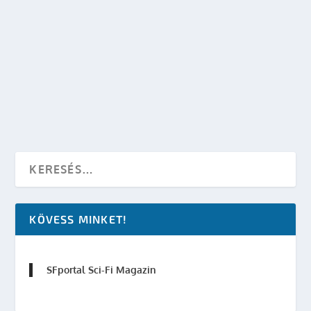
HOLOGRAM MUNKATÁRSAK A LONDON LUTON
REPTÉREN
készítette:
SFportal
|
febr 1, 2011
|
Tudomány
|
0
OLVASS TOVÁBB
KÖVESS MINKET!
SFportal Sci-Fi Magazin