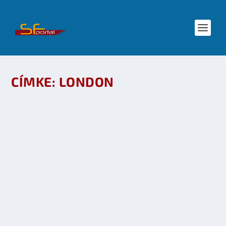
CÍMKE:
LONDON