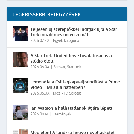
LEGFRISSEBB BEJEGYZÉSEK
Teljesen új szereplőkkel indítják újra a Star
Trek mozifilmes univerzumát
2026.07.20.
|
Egyéb kategória
A Star Trek: United terve hivatalosan is a
stúdió előtt
2026.06.04.
|
Sorozat
,
Star Trek
Lemondta a Csillagkapu-újraindítást a Prime
Video – Mi áll a háttérben?
2026.06.03.
|
Mozi - TV
,
Sorozat
Ian Watson a halhatatlanok útjára lépett
2026.04.14.
|
Események
Megjelent A lándzsa hegye novelláskötet