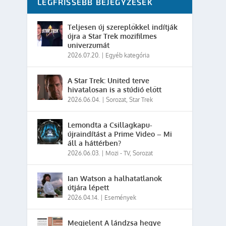
LEGFRISSEBB BEJEGYZÉSEK
Teljesen új szereplőkkel indítják
újra a Star Trek mozifilmes
univerzumát
2026.07.20.
|
Egyéb kategória
A Star Trek: United terve
hivatalosan is a stúdió előtt
2026.06.04.
|
Sorozat
,
Star Trek
Lemondta a Csillagkapu-
újraindítást a Prime Video – Mi
áll a háttérben?
2026.06.03.
|
Mozi - TV
,
Sorozat
Ian Watson a halhatatlanok
útjára lépett
2026.04.14.
|
Események
Megjelent A lándzsa hegye