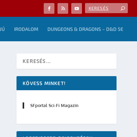
JÚ
IRODALOM
DUNGEONS & DRAGONS – D&D 5E
KÖVESS MINKET!
SFportal Sci-Fi Magazin