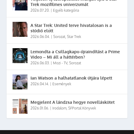
Trek mozifilmes univerzumát
2026.07.20.
|
Egyéb kategória
A Star Trek: United terve hivatalosan is a
stúdió előtt
2026.06.04.
|
Sorozat
,
Star Trek
Lemondta a Csillagkapu-újraindítást a Prime
Video – Mi áll a háttérben?
2026.06.03.
|
Mozi - TV
,
Sorozat
Ian Watson a halhatatlanok útjára lépett
2026.04.14.
|
Események
Megjelent A lándzsa hegye novelláskötet
2026.01.06.
|
Irodalom
,
SFPortal Könyvek