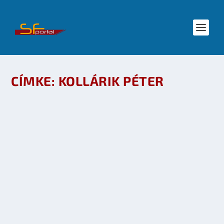
CÍMKE:
KOLLÁRIK PÉTER
SFPORTAL MEETUP: FORDÍTÓI KEREKASZTAL
(HANGFELVÉTEL)