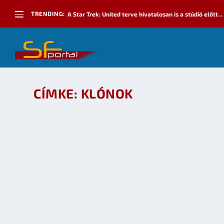
TRENDING:
A Star Trek: United terve hivatalosan is a stúdió előtt...
CÍMKE:
KLÓNOK
FILMAJÁNLÓ: STAR WARS – A KLÓNOK HÁBOR
készítette:
sheenard
|
szept 18, 2008
|
Mozi
,
Mozi - TV
|
0
OLVASS TOVÁBB