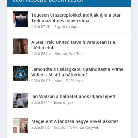
Teljesen új szereplőkkel indítják újra a Star
Trek mozifilmes univerzumát
2026.07.20.
|
Egyéb kategória
A Star Trek: United terve hivatalosan is a
stúdió előtt
2026.06.04.
|
Sorozat
,
Star Trek
Lemondta a Csillagkapu-újraindítást a Prime
Video – Mi áll a háttérben?
2026.06.03.
|
Mozi - TV
,
Sorozat
Ian Watson a halhatatlanok útjára lépett
2026.04.14.
|
Események
Megjelent A lándzsa hegye novelláskötet
2026.01.06.
|
Irodalom
,
SFPortal Könyvek