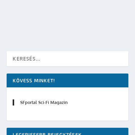
készítette:
SFportal
|
aug 8, 2013
|
Képregényfilmek
,
Marvel
|
0
OLVASS TOVÁBB
KÖVESS MINKET!
SFportal Sci-Fi Magazin
LEGFRISSEBB BEJEGYZÉSEK