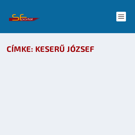
CÍMKE:
KESERŰ JÓZSEF