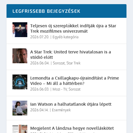
LEGFRISSEBB BEJEGYZÉSEK
Teljesen új szereplőkkel indítják újra a Star
Trek mozifilmes univerzumát
2026.07.20.
|
Egyéb kategória
A Star Trek: United terve hivatalosan is a
stúdió előtt
2026.06.04.
|
Sorozat
,
Star Trek
Lemondta a Csillagkapu-újraindítást a Prime
Video – Mi áll a háttérben?
2026.06.03.
|
Mozi - TV
,
Sorozat
Ian Watson a halhatatlanok útjára lépett
2026.04.14.
|
Események
Megjelent A lándzsa hegye novelláskötet