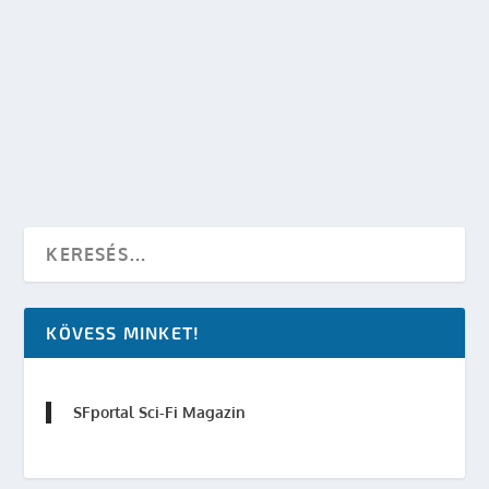
A ZSÁNERIRODALOM HELYZETÉRŐL A VILÁGOK
TALÁLKOZÁSÁN
készítette:
sheenard
|
nov 25, 2017
|
Események
|
0
OLVASS TOVÁBB
KÖVESS MINKET!
SFportal Sci-Fi Magazin