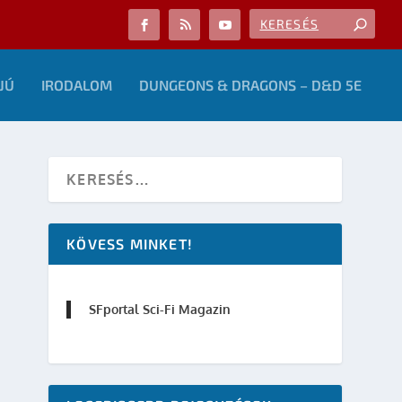
JÚ
IRODALOM
DUNGEONS & DRAGONS – D&D 5E
KÖVESS MINKET!
SFportal Sci-Fi Magazin