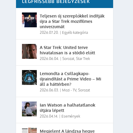
LEGFRISSEBB BEJEGYZÉSEK
Teljesen új szereplőkkel indítják
újra a Star Trek mozifilmes
univerzumát
2026.07.20.
|
Egyéb kategória
A Star Trek: United terve
hivatalosan is a stúdió előtt
2026.06.04.
|
Sorozat
,
Star Trek
Lemondta a Csillagkapu-
újraindítást a Prime Video – Mi
áll a háttérben?
2026.06.03.
|
Mozi - TV
,
Sorozat
Ian Watson a halhatatlanok
útjára lépett
2026.04.14.
|
Események
Megjelent A lándzsa hegye