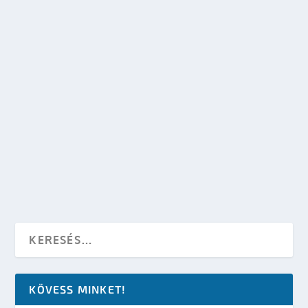
készítette:
SFportal
|
szept 10, 2009
|
SF hírek
,
Tudomány
|
0
OLVASS TOVÁBB
BEFELLEGZETT AZ ŰRTURIZMUSNAK
készítette:
sheenard
|
jan 24, 2009
|
Tudomány
|
0
OLVASS TOVÁBB
KÖVESS MINKET!