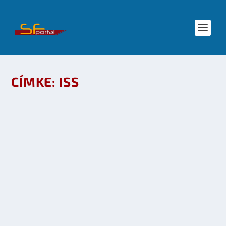
CÍMKE:
ISS
FEBRUÁR 7-ÉN STARTOL A DRAGON
készítette:
SFportal
|
dec 10, 2011
|
Tech
|
0
OLVASS TOVÁBB
A DISCOVERY ŰRREPÜLŐGÉP LESZÁLLÁSA
(ÉLŐ KÖZVETÍTÉS)