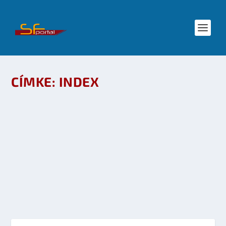
CÍMKE:
INDEX
MINEK DUMÁL A MAGYAR SCI-FIRŐL AZ, AKI
NEM ÉRT HOZZÁ?
készítette:
sheenard
|
nov 4, 2009
|
Irodalom
,
Mozi - TV
,
SFblogs
|
0
OLVASS TOVÁBB