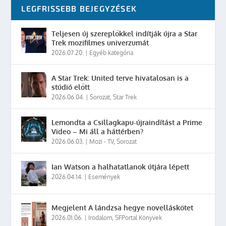
LEGFRISSEBB BEJEGYZÉSEK
Teljesen új szereplőkkel indítják újra a Star
Trek mozifilmes univerzumát
2026.07.20.
|
Egyéb kategória
A Star Trek: United terve hivatalosan is a
stúdió előtt
2026.06.04.
|
Sorozat
,
Star Trek
Lemondta a Csillagkapu-újraindítást a Prime
Video – Mi áll a háttérben?
2026.06.03.
|
Mozi - TV
,
Sorozat
Ian Watson a halhatatlanok útjára lépett
2026.04.14.
|
Események
Megjelent A lándzsa hegye novelláskötet
2026.01.06.
|
Irodalom
,
SFPortal Könyvek