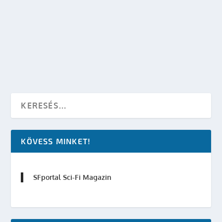
JÓ MÓKA A TÁVIRÁNYÍTÁSÚ HELICARRIER
készítette:
SFportal
|
jan 20, 2015
|
Marvel
|
0
OLVASS TOVÁBB
KÖVESS MINKET!
SFportal Sci-Fi Magazin