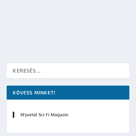
RED FIVE LESZ A HARMADIK STAR WARS SPIN-
OFF CÍME?
készítette:
SFportal
|
máj 19, 2014
|
Star Wars
|
0
OLVASS TOVÁBB
KÖVESS MINKET!
SFportal Sci-Fi Magazin