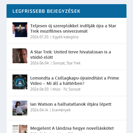
LEGFRISSEBB BEJEGYZÉSEK
Teljesen új szereplőkkel indítják újra a Star
Trek mozifilmes univerzumát
2026.07.20.
|
Egyéb kategória
A Star Trek: United terve hivatalosan is a
stúdió előtt
2026.06.04.
|
Sorozat
,
Star Trek
Lemondta a Csillagkapu-újraindítást a Prime
Video – Mi áll a háttérben?
2026.06.03.
|
Mozi - TV
,
Sorozat
Ian Watson a halhatatlanok útjára lépett
2026.04.14.
|
Események
Megjelent A lándzsa hegye novelláskötet