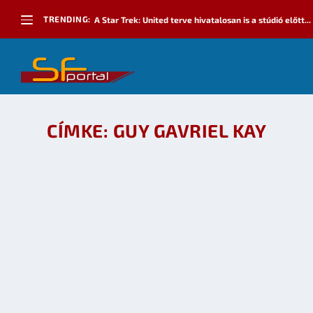
TRENDING:
A Star Trek: United terve hivatalosan is a stúdió előtt...
CÍMKE:
GUY GAVRIEL KAY
MEGJELENT GUY GAVRIEL KAY WORLD FANTASY
készítette:
Galaktika Magazin
|
dec 19, 2009
|
SF hírek
|
0
OLVASS TOVÁBB