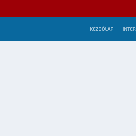
KEZDŐLAP
INTER
-DÍJAS KÖTETE, AZ YSABEL