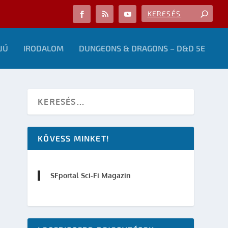
JÚ
IRODALOM
DUNGEONS & DRAGONS – D&D 5E
KÖVESS MINKET!
SFportal Sci-Fi Magazin