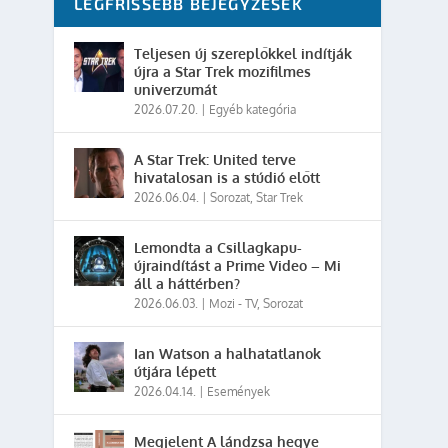
LEGFRISSEBB BEJEGYZÉSEK
Teljesen új szereplőkkel indítják
újra a Star Trek mozifilmes
univerzumát
2026.07.20.
|
Egyéb kategória
A Star Trek: United terve
hivatalosan is a stúdió előtt
2026.06.04.
|
Sorozat
,
Star Trek
Lemondta a Csillagkapu-
újraindítást a Prime Video – Mi
áll a háttérben?
2026.06.03.
|
Mozi - TV
,
Sorozat
Ian Watson a halhatatlanok
útjára lépett
2026.04.14.
|
Események
Megjelent A lándzsa hegye